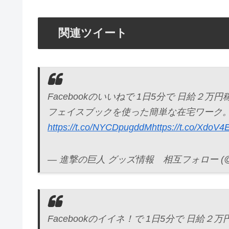
関連ツイート
Facebookのいいねで 1日5分で 日給２万円
フェイスブックを使った簡単な在宅ワーク。
https://t.co/NYCDpugddM
https://t.co/XdoV
— 進撃の巨人 グッズ情報 相互フォロー (@shin
Facebookのイイネ！で 1日5分で 日給２