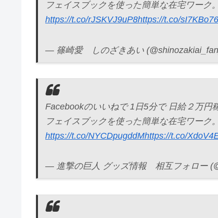
フェイスブックを使った簡単な在宅ワーク。
https://t.co/rJSKVJ9uP8
https://t.co/sI7KBo7
— 篠崎愛 しのざきあい (@shinozakiai_fa
Facebookのいいねで 1日5分で 日給２万円
フェイスブックを使った簡単な在宅ワーク。
https://t.co/NYCDpugddM
https://t.co/XdoV
— 進撃の巨人 グッズ情報 相互フォロー (@shin