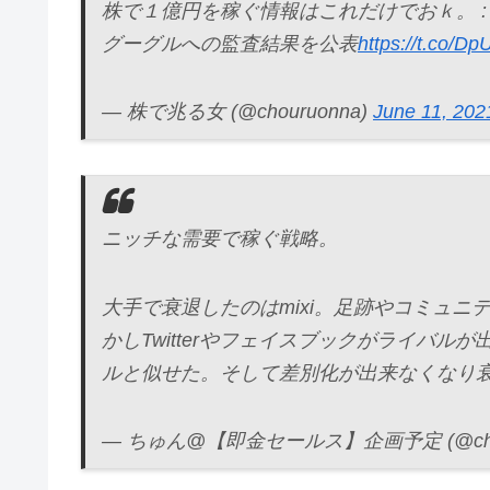
株で１億円を稼ぐ情報はこれだけでおｋ。 :
グーグルへの監査結果を公表
https://t.co/
— 株で兆る女 (@chouruonna)
June 11, 202
ニッチな需要で稼ぐ戦略。
大手で衰退したのはmixi。足跡やコミュ
かしTwitterやフェイスブックがライバル
ルと似せた。そして差別化が出来なくなり
— ちゅん@【即金セールス】企画予定 (@chun