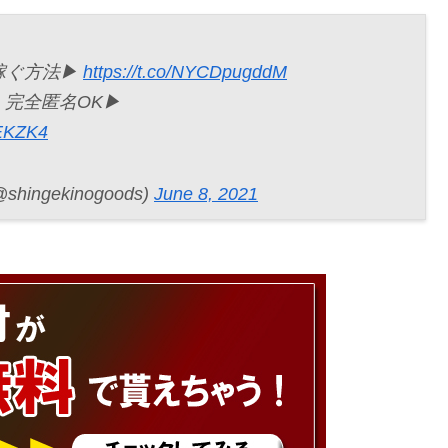
稼ぐ方法▶︎
https://t.co/NYCDpugddM
完全匿名OK▶︎
4EKZK4
gekinogoods)
June 8, 2021