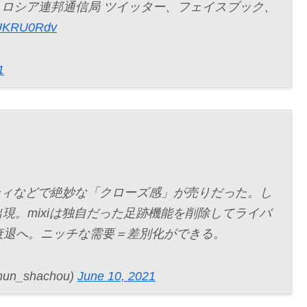
 ロシア連邦通信局 ツイッター、フェイスブック、
DpUKRU0Rdv
1
ニティなどで絶妙な「クローズ感」が売りだった。し
が出現。mixiは独自だった足跡機能を削除してライバ
衰退へ。ニッチな需要＝差別化ができる。
_shachou)
June 10, 2021