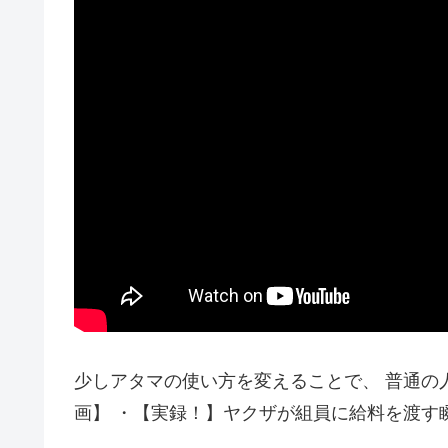
少しアタマの使い方を変えることで、 普通の
画】 ・【実録！】ヤクザが組員に給料を渡す瞬