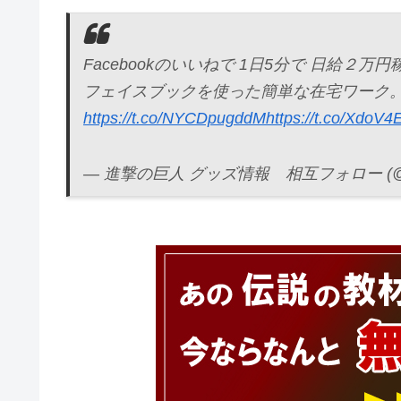
Facebookのいいねで 1日5分で 日給２万円
フェイスブックを使った簡単な在宅ワーク。
https://t.co/NYCDpugddM
https://t.co/XdoV
— 進撃の巨人 グッズ情報 相互フォロー (@shin