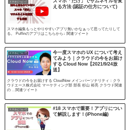
スマホ「だけ」でサムネイルを変
スマホについて
える方法 (認証の仕方について)
スマホ編集もっとやりやすいアプリ無いかなぁって思ってたりして
る。 Puffinのアプリはこちらから↓ 関連ツイート
今一度スマホの UX について考え
スマホについて
てみよう｜クラウドの今をお届け
する Cloud Now【2021/9/24放
送】
クラウドの今をお届けする CloudNow メインパーソナリティ：クラ
ウドエース株式会社 マーケティング部 部長 杉山 裕亮 クラウド関連
の ...関連ツイート
#18 スマホで重要！アプリについ
スマホについて
て解説します！(iPhone編)