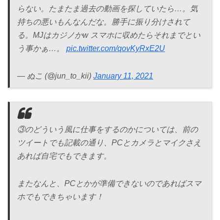
らない。たまたま過去の動画を探していたら…。気
持ちの悪いもんなんだな。勝手に振り分けされて
る。MJはカジノかw スマホに収めたらそれまでとい
う事かぁ…。
pic.twitter.com/qovKyRxE2U
— ぬこ (@jun_to_kii)
January 11, 2021
③のどういう風に仕事をするのかについては、前の
ツイートでも記載の通り、PCとカメラとマイクさえ
あれば自宅でもできます。
またなんと、PCとかが準備できないのであればスマ
ホでもできちゃいます！