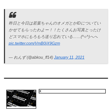
昨日と今日は若葉ちゃんのオメガとかIDについてい
かせてもらったわよー！！たくさんお写真とったけ
どスマホにもろもろ送り忘れている……(^○^)へへ
pic.twitter.com/VmB0jX9Gzm
— れんず (@abkou_ff14)
January 11, 2021
X