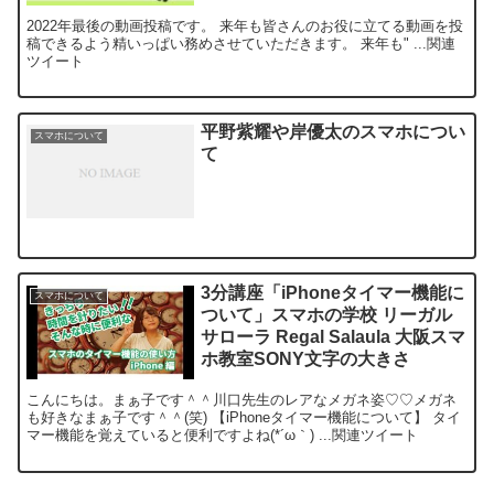
2022年最後の動画投稿です。 来年も皆さんのお役に立てる動画を投
稿できるよう精いっぱい務めさせていただきます。 来年も" ...関連
ツイート
平野紫耀や岸優太のスマホについ
スマホについて
て
3分講座「iPhoneタイマー機能に
スマホについて
ついて」スマホの学校 リーガル
サローラ Regal Salaula 大阪スマ
ホ教室SONY文字の大きさ
こんにちは。まぁ子です＾＾川口先生のレアなメガネ姿♡♡メガネ
も好きなまぁ子です＾＾(笑) 【iPhoneタイマー機能について】 タイ
マー機能を覚えていると便利ですよね(*´ω｀) ...関連ツイート