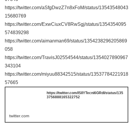
https://twitter.com/aSfgDwzZ7n8xFoM/status/13543548043
15680769
https://twitter.com/ExwCiuxCV8RwSgj/status/1354354095
574839298
https://twitter.com/aimanman69/status/1354238296205869
058
https://twitter.com/TravisJ02554544/status/1354027890967
343104
https://twitter.com/miyuu88342515/status/13537784221918
57665
https://twitter.com/ISlIYTecni6GRdl/status/135
3756888165322752
twitter.com