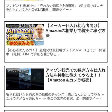
プレゼント 配布中✨ 「売れない原因と対策5選」 ↓受け取りはコチ
ラから♪ いくみん公式LINE@ ...関連ツイート
【メーカー仕入れ初心者向け】
アマゾンで稼ぐ方法
Amazonの相乗りで着実に稼ぐ方
法
【初心者のための！】 差別化物販戦略プレミアムWEBセミナー開催
中 （無料）LINEで詳細を受け取る ...
アマゾン転売での稼ぎ方＆仕入れ
アマゾンで稼ぐ方法
方法を特別に教えてやるよ！！
【Amazon＆カメラ転売】
騙され続けたお前の為の最後のチャンス！俺がなんとかしてやる ～
これでダメなら諦めろ～ ⇒ ※この業界の真実。必...関連ツイート