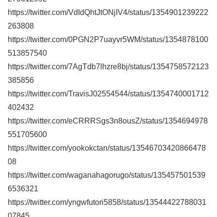
https://twitter.com/VdIdQhtJtONjIV4/status/1354901239222
263808
https://twitter.com/0PGN2P7uayvr5WM/status/1354878100
513857540
https://twitter.com/7AgTdb7lhzre8bj/status/1354758572123
385856
https://twitter.com/TravisJ02554544/status/1354740001712
402432
https://twitter.com/eCRRRSgs3n8ousZ/status/1354694978
551705600
https://twitter.com/yookokctan/status/13546703420866478
08
https://twitter.com/waganahagorugo/status/135457501539
6536321
https://twitter.com/yngwfutori5858/status/13544422788031
07845