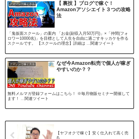
【 裏技 】ブログで稼ぐ！
アマゾンで稼ぐ方法
Amazonアソシエイト３つの攻略
法
「鬼仮面スクール」の案内 「お金(副収入月50万円)」×「仲間(フォ
ロワー10000名)」を目標として人生を自由に過ごすキッカケを作る
スクールです。 【スクールの理念】詳細は ...関連ツイート
なぜ今Amazon転売で個人が稼ぎ
アマゾンで稼ぐ方法
やすいのか？？
無料メルマガ登録フォームはこちら！ ※毎月物販セミナー開催して
ます！ ...関連ツイート
【ヤフオクで稼ぐ】安く仕入れて高く売
る