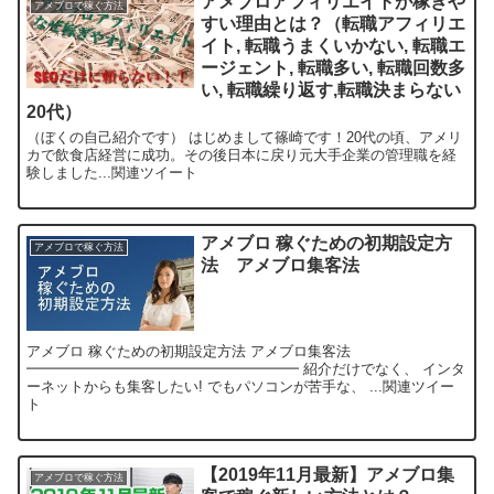
アメブロアフィリエイトが稼ぎや
アメブロで稼ぐ方法
すい理由とは？（転職アフィリエ
イト, 転職うまくいかない, 転職エ
ージェント, 転職多い, 転職回数多
い, 転職繰り返す,転職決まらない
20代）
（ぼくの自己紹介です） はじめまして篠崎です！20代の頃、アメリ
カで飲食店経営に成功。その後日本に戻り元大手企業の管理職を経
験しました...関連ツイート
アメブロ 稼ぐための初期設定方
アメブロで稼ぐ方法
法 アメブロ集客法
アメブロ 稼ぐための初期設定方法 アメブロ集客法
━━━━━━━━━━━━━━━━━━━ 紹介だけでなく、 インタ
ーネットからも集客したい! でもパソコンが苦手な、 ...関連ツイー
ト
【2019年11月最新】アメブロ集
アメブロで稼ぐ方法