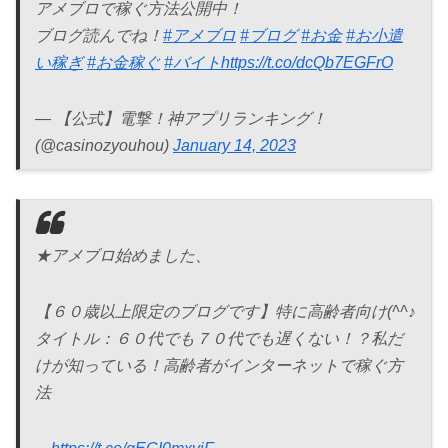
アメブロで稼ぐ方法公開中！
ブログ読んでね！
#アメブロ
#ブログ
#お金
#お小遣
い稼ぎ
#お金稼ぐ
#バイト
https://t.co/dcQb7EGFrO
— 【公式】電撃！神アプリランキング！
(@casinozyouhou)
January 14, 2023
★アメブロ始めました、
【６０歳以上限定のブログです】特に高齢者向け(^^♪
タイトル：６０代でも７０代でも遅くない！？私だ
けが知っている！高齢者がインターネットで稼ぐ方
法