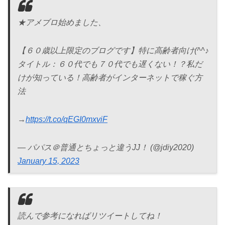
★アメブロ始めました、
【６０歳以上限定のブログです】特に高齢者向け(^^♪
タイトル：６０代でも７０代でも遅くない！？私だ
けが知っている！高齢者がインターネットで稼ぐ方
法
→
https://t.co/qEGI0mxviF
— パパス＠普通とちょっと違うJJ！ (@jdiy2020)
January 15, 2023
読んで参考になればリツイートしてね！