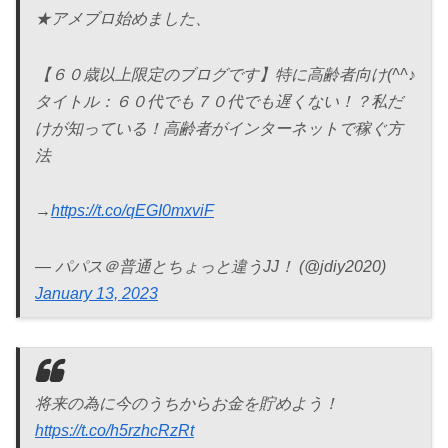
★アメブロ始めました、
【６０歳以上限定のブログです】特に高齢者向け(^^♪
タイトル：６０代でも７０代でも遅くない！？私だ
けが知っている！高齢者がインターネットで稼ぐ方
法
→
https://t.co/qEGI0mxviF
— パパス＠普通とちょっと違うJJ！ (@jdiy2020)
January 13, 2023
将来の為に今のうちからお金を貯めよう！
https://t.co/h5rzhcRzRt