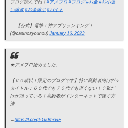
ブログ読んでね！
#アメブロ
#ブログ
#お金
#お小遣
い稼ぎ
#お金稼ぐ
#バイト
— 【公式】電撃！神アプリランキング！
(@casinozyouhou)
January 16, 2023
★アメブロ始めました、
【６０歳以上限定のブログです】特に高齢者向け(^^♪
タイトル：６０代でも７０代でも遅くない！？私だ
けが知っている！高齢者がインターネットで稼ぐ方
法
→
https://t.co/qEGI0mxviF