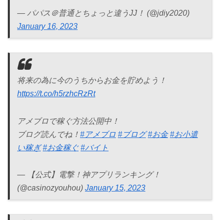
— パパス＠普通とちょっと違うJJ！ (@jdiy2020)
January 16, 2023
将来の為に今のうちからお金を貯めよう！
https://t.co/h5rzhcRzRt
アメブロで稼ぐ方法公開中！
ブログ読んでね！
#アメブロ
#ブログ
#お金
#お小遣
い稼ぎ
#お金稼ぐ
#バイト
— 【公式】電撃！神アプリランキング！
(@casinozyouhou)
January 15, 2023