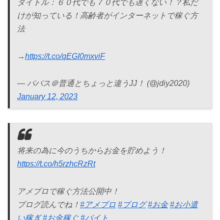
タイトル：６０代でも７０代でも遅くない！？私だ
けが知っている！高齢者がインターネットで稼ぐ方
法
→
https://t.co/qEGI0mxviF
— パパス＠普通とちょっと違うJJ！ (@jdiy2020)
January 12, 2023
将来の為に今のうちからお金を貯めよう！
https://t.co/h5rzhcRzRt
アメブロで稼ぐ方法公開中！
ブログ読んでね！
#アメブロ
#ブログ
#お金
#お小遣
い稼ぎ
#お金稼ぐ
#バイト