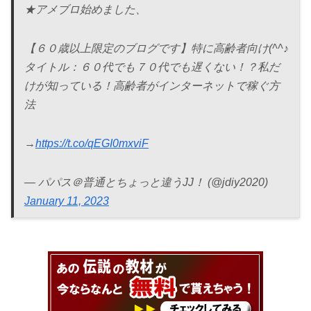
★アメブロ始めました、
【６０歳以上限定のブログです】特に高齢者向け(^^♪
タイトル：６０代でも７０代でも遅くない！？私だ
けが知っている！高齢者がインターネットで稼ぐ方
法
→
https://t.co/qEGI0mxviF
— パパス＠普通とちょっと違うJJ！ (@jdiy2020)
January 11, 2023