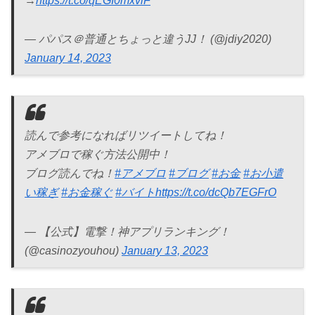
→
https://t.co/qEGI0mxviF
— パパス＠普通とちょっと違うJJ！ (@jdiy2020)
January 14, 2023
読んで参考になればリツイートしてね！
アメブロで稼ぐ方法公開中！
ブログ読んでね！
#アメブロ
#ブログ
#お金
#お小遣
い稼ぎ
#お金稼ぐ
#バイト
https://t.co/dcQb7EGFrO
— 【公式】電撃！神アプリランキング！
(@casinozyouhou)
January 13, 2023