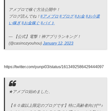
アメブロで稼ぐ方法公開中！
ブログ読んでね！
#アメブロ
#ブログ
#お金
#お小遣
い稼ぎ
#お金稼ぐ
#バイト
— 【公式】電撃！神アプリランキング！
(@casinozyouhou)
January 12, 2023
https://twitter.com/yunpi03/status/1613492586429444097
★アメブロ始めました、
【６０歳以上限定のブログです】特に高齢者向け(^^♪