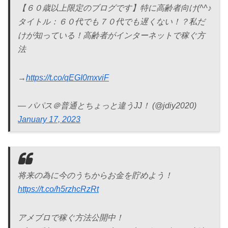
【６０歳以上限定のブログです】特に高齢者向け(^^♪
タイトル：６０代でも７０代でも遅くない！？私だ
けが知っている！高齢者がインターネットで稼ぐ方
法
→
https://t.co/qEGI0mxviF
— パパス＠普通とちょっと違うJJ！ (@jdiy2020)
January 17, 2023
将来の為に今のうちからお金を貯めよう！
https://t.co/h5rzhcRzRt
アメブロで稼ぐ方法公開中！