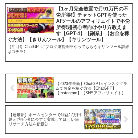
【1ヶ月完全放置で月91万円の不
ラインで稼ぐ
労所得❗】チャットGPTを使った
AIツールのアフィリエイトで不労
所得❗超初心者向けやり方教えま
す【GPT-4】【副業】【お金を稼
ぐ方法】【きりんツール】【キリンツール】
【注目❗】ChatGPTにブログ運営全部やってもらうキリンツール詳細
はコチラ❗ ...
【2023年最新】ChatGPT×インスタグラ
ムでお金を稼ぐ方法【ChatGPT】
【Instagram】【SNSアフィリエイト】
【超最新】ホームセンターで利益17万円
越え⁉初心者に今すぐ実践してほしい㊙
リサーチ方法を伝授👆