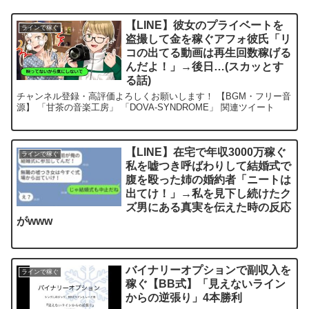
【LINE】彼女のプライベートを
ラインで稼ぐ
盗撮して金を稼ぐアフォ彼氏「リ
コの出てる動画は再生回数稼げる
んだよ！」→後日…(スカッとす
る話)
チャンネル登録・高評価よろしくお願いします！ 【BGM・フリー音
源】 「甘茶の音楽工房」 「DOVA-SYNDROME」 関連ツイート
【LINE】在宅で年収3000万稼ぐ
ラインで稼ぐ
私を嘘つき呼ばわりして結婚式で
腹を殴った姉の婚約者「ニートは
出てけ！」→私を見下し続けたク
ズ男にある真実を伝えた時の反応
がwww
バイナリーオプションで副収入を
ラインで稼ぐ
稼ぐ【BB式】「見えないライン
からの逆張り」4本勝利