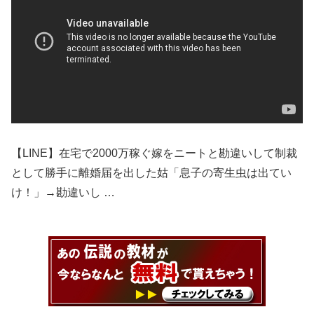
【LINE】在宅で2000万稼ぐ嫁をニートと勘違いして制裁
として勝手に離婚届を出した姑「息子の寄生虫は出てい
け！」→勘違いし …