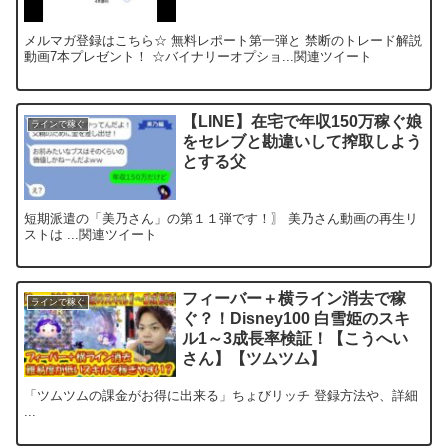
メルマガ登録はこちら☆ 無料レポート第一弾と 禁断のトレード解説
動画7本プレゼント！ ☆バイナリーオプショ...関連ツイート
【LINE】在宅で年収150万稼ぐ娘
ラインで稼ぐ
をセレブと勘違いして搾取しよう
とする父
短期派遣の「美乃さん」の第１１弾です！〗 美乃さん動画の再生リ
ストは ...関連ツイート
フィーバー＋横ライン消去で稼
ラインで稼ぐ
ぐ？！Disney100 白雪姫のスキ
ル1～3成長率検証！【こうへい
さん】【ツムツム】
「ツムツムの課金がお得に出来る」ちょびリッチ 登録方法や、詳細
...