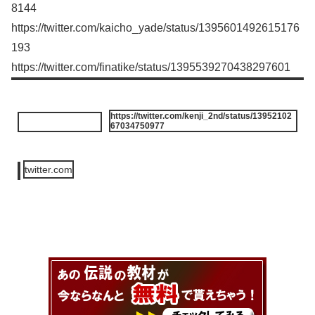
8144
https://twitter.com/kaicho_yade/status/1395601492615176
193
https://twitter.com/finatike/status/1395539270438297601
https://twitter.com/kenji_2nd/status/13952102
67034750977
twitter.com