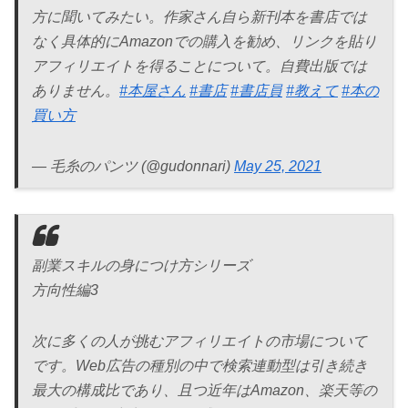
方に聞いてみたい。作家さん自ら新刊本を書店では
なく具体的にAmazonでの購入を勧め、リンクを貼り
アフィリエイトを得ることについて。自費出版では
ありません。
#本屋さん
#書店
#書店員
#教えて
#本の
買い方
— 毛糸のパンツ (@gudonnari)
May 25, 2021
副業スキルの身につけ方シリーズ
方向性編3
次に多くの人が挑むアフィリエイトの市場について
です。Web広告の種別の中で検索連動型は引き続き
最大の構成比であり、且つ近年はAmazon、楽天等の