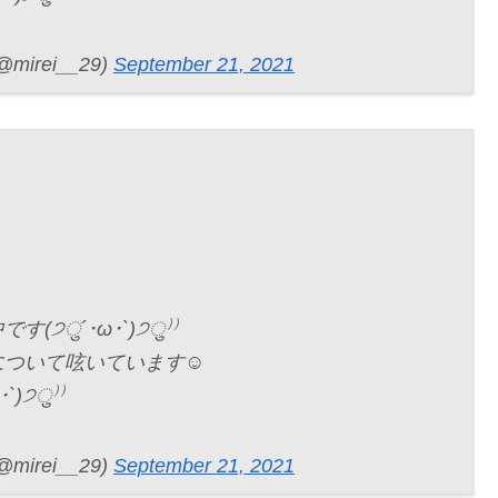
rei__29)
September 21, 2021
(੭ु´･ω･`)੭ु⁾⁾
用について呟いています☺
)੭ु⁾⁾
rei__29)
September 21, 2021