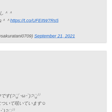
まし＾＾
ね＾＾
https://t.co/UFEItW7Rs5
ratani0709)
September 21, 2021
(੭ु´･ω･`)੭ु⁾⁾
用について呟いています☺
)੭ु⁾⁾