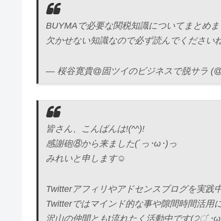
BUYMAで必要な関税知識についてまとめ
欠かせない知識なので必ず読んでください
— 桜谷寛貴@固ツイのビジネスで脱サラ (@saku
皆さん、こんばんは!(^^)!
感謝砲⑧から来ました(´っ･ω･)っ
みれいと申します☺
Twitterアフィリやアドセンスブログを実践中です
Twitterではマインド的な事や隙間時間活
沢山の仲間ともt流れたく活動中です(੭ु´･ω･`