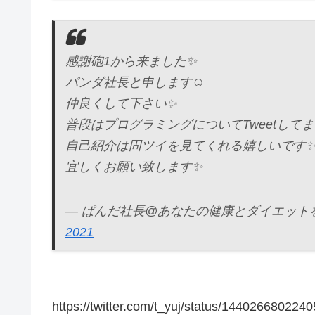
感謝砲1から来ました✨
パンダ社長と申します☺️
仲良くして下さい✨
普段はプログラミングについてTweetしてま
自己紹介は固ツイを見てくれる嬉しいです
宜しくお願い致します✨
— ぱんだ社長@あなたの健康とダイエットをサポー
2021
https://twitter.com/t_yuj/status/144026680224