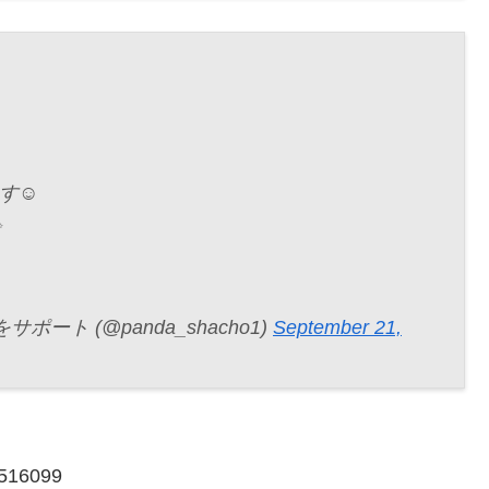
す☺️
✨
ト (@panda_shacho1)
September 21,
0516099