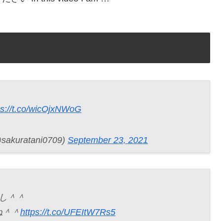
ps://t.co/wicOjxNWoG
ratani0709)
September 23, 2021
まし＾＾
ね＾＾
https://t.co/UFEItW7Rs5