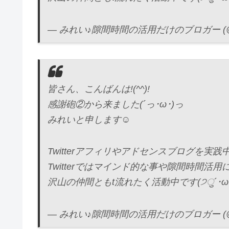
— みれい♪隙間時間の活用だけのブロガー (@mi
皆さん、こんばんは!(^^)!
感謝砲②から来ました(´っ･ω･)っ
みれいと申します☺
Twitterアフィリやアドセンスブログを実践中です
Twitterではマインド的な事や隙間時間活
沢山の仲間ともt流れたく活動中です(੭ु´･ω･`
— みれい♪隙間時間の活用だけのブロガー (@mi