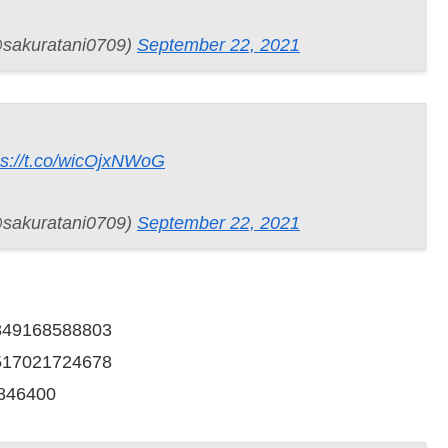
ratani0709)
September 22, 2021
ps://t.co/wicOjxNWoG
ratani0709)
September 22, 2021
12849168588803
12517021724678
1846400