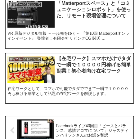
「Matterportスペース」と「コミ
在宅アルバイトについて
ュニケーションロボット」を使っ
た、リモート現場管理について
VR 最新デジタル情報 ～一歩先をゆく～ 『第10回 Matterportオンラ
インイベント』 登壇者：有限会社リビングCG 関氏 ...
【在宅ワーク】スマホだけでタダ
在宅アルバイトについて
で一瞬で１００００円稼げる簡単
副業！初心者向け在宅ワーク
在宅ワークとして、スマホで可能でタダでできて一瞬で１００００
円も稼げる副業として話題の在宅ワークを解説します。
Facebookライブ40回目「ピースとバラ
ンス、感情アロマについて」ジャスティ
ンハリソンさんのお話を和訳