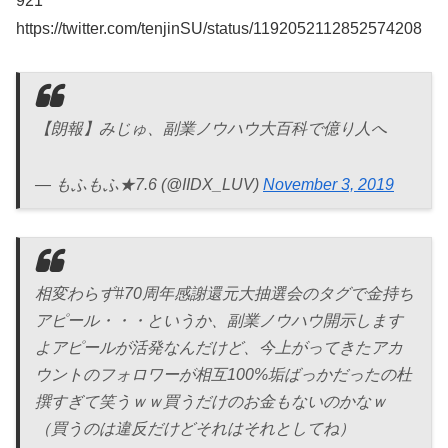
921
https://twitter.com/tenjinSU/status/1192052112852574208
【朗報】みじゅ、副業ノウハウ大百科で億り人へ
— もふもふ★7.6 (@IIDX_LUV)
November 3, 2019
相変わらず#70周年感謝還元大抽選会のタグで金持ち
アピール・・・というか、副業ノウハウ開示します
よアピールが活発なんだけど、今上がってきたアカ
ウントのフォロワーが相互100%垢ばっかだったの杜
撰すぎて笑うｗｗ買うだけのお金もないのかなｗ
（買うのは違反だけどそれはそれとしてね）