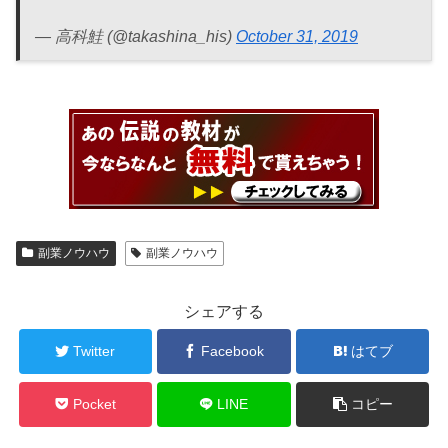
— 高科鮭 (@takashina_his)
October 31, 2019
副業ノウハウ
副業ノウハウ
シェアする
Twitter
Facebook
はてブ
Pocket
LINE
コピー