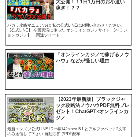
大公開！！1日1万円のお小遣い
稼ぎ！？？
バカラ攻略マニュアルは 私の公式LINEにお問い合わせください。
【公式LINE】 今回実演に使った オンラインカジノサイト 【ベラジ
ョンカジノ】 ...関連ツイート
「オンラインカジノで稼げるノウ
オンラインカジノノウハウ
ハウ」などが怪しい理由
【2023年最新版】ブラックジャ
オンラインカジノノウハウ
ック攻略法ノウハウPDF無料プレ
ゼント！ChatGPT×オンラインカ
ジノ
最新エンズツ公式LINE ID⇒@142nlocv BJ とアルファベット2文字
のみ送信して下さい 自動応答でPDF配布 ...