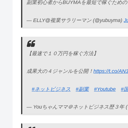
副業初心者からBUYMAを最短で稼ぐため
— ELLY@複業サラリーマン (@yubuyma)
J
【最速で１０万円を稼ぐ方法】
成果大の４ジャンルを公開！
https://t.co/A
#ネットビジネス
#副業
#Youtube
#
— Youちゃんママ＠ネットビジネス歴３年 (@Y