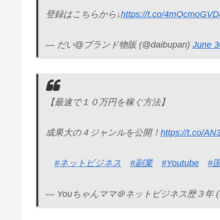
登録はこちらから↓
https://t.co/4mQcmoGVD
— だい@ブランド物販 (@daibupan)
June 3
【最速で１０万円を稼ぐ方法】
成果大の４ジャンルを公開！
https://t.co/
#ネットビジネス
#副業
#Youtube
#
— Youちゃんママ＠ネットビジネス歴３年 (@Y