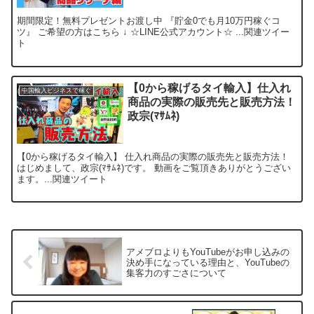
期間限定！無料プレゼントお渡し中 『貯金0でも月10万円稼ぐコ
ツ』 ご希望の方はこちら ↓ ☆LINE公式アカウント☆ ...関連ツイー
ト
【0から稼げるタイ輸入】仕入れ
中国輸入ビジネスで稼ぐ
商品の実際の販売先と販売方法！
政宗(ﾏｻﾑﾈ)
【0から稼げるタイ輸入】 仕入れ商品の実際の販売先と販売方法！
はじめまして、政宗(ﾏｻﾑﾈ)です。 動画をご覧頂きありがとうござい
ます。...関連ツイート
アメブロよりもYouTubeがお申し込みの
決め手になっている理由と、YouTubeの
集客力のすごさについて