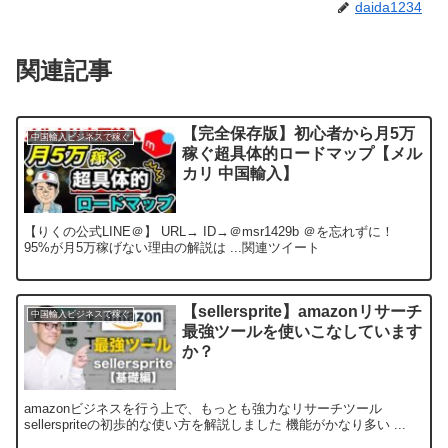
daida1234
関連記事
【完全保存版】初心者から月5万
中国輸入ビジネスで稼ぐ
稼ぐ超具体的ロードマップ【メル
カリ 中国輸入】
【りくの公式LINE＠】 URL→ ID→＠msr1429b ＠を忘れずに！
95%が月5万稼げない理由の解説は ...関連ツイート
【sellersprite】amazonリサーチ
中国輸入ビジネスで稼ぐ
最強ツールを使いこなしています
か？
amazonビジネスを行う上で、もっとも強力なリサーチツール
sellerspriteの初歩的な使い方を解説しました 機能がかなり多い ...