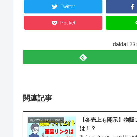
Twitter
Pocket
daida1
関連記事
【各売上も開示】物販
物販アフィリエイトで稼ぐ
は！？
当チャンネルは、マクリンと