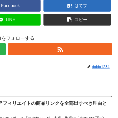
Facebook
はてブ
LINE
コピー
234をフォローする
daida1234
アフィリエイトの商品リンクを全部出すべき理由と
サンツォ略して「マクサン」が、本業＋副業で「ネオ1000万プレ