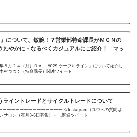
イン』について、敏腕！？営業部特命課長がＭＣＮの
さわやかに・なるべくカジュアルにご紹介！「マッ
年８月２４（月）ＯＡ 「#029 ケーブルライン』について紹介し
：木村つづく（特命課長）関連ツイート
うライントレードとサイクルトレードについて
ーーーーーーーーーーーーー ☆Instagram（ユウへの質問は
サロン（毎月3-6日募集）→ ...関連ツイート