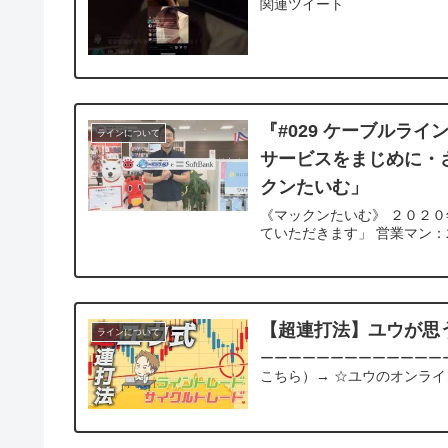
関連ツイート
『#029 ケーブルラ
ラインについて
サービスをまじめに・
クンたいむ」
《マックンたいむ》 ２０２０
ていただきます」 営業マン
【超連打法】ユウが思
ラインについて
ーーーーーーーーーーーーーーー
こちら）→ ☆ユウのオンライン