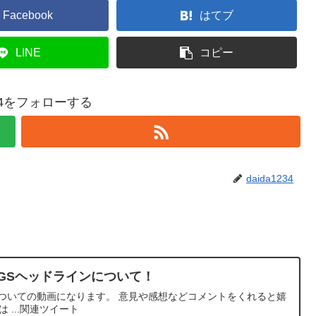
Facebook
はてブ
LINE
コピー
234をフォローする
daida1234
日のNGSヘッドラインについて！
ンについての動画になります。 意見や感想などコメントをくれると嬉
は ...関連ツイート