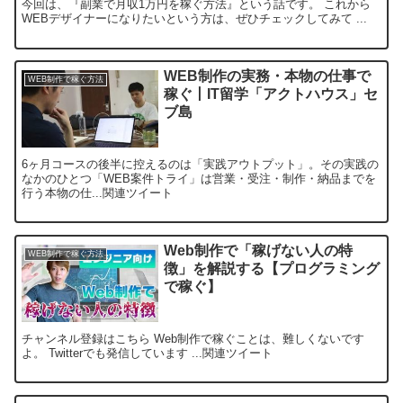
今回は、『副業で月収1万円を稼ぐ方法』という話です。 これから
WEBデザイナーになりたいという方は、ぜひチェックしてみて ...
WEB制作の実務・本物の仕事で
WEB制作で稼ぐ方法
稼ぐ丨IT留学「アクトハウス」セ
ブ島
6ヶ月コースの後半に控えるのは「実践アウトプット」。その実践の
なかのひとつ「WEB案件トライ」は営業・受注・制作・納品までを
行う本物の仕...関連ツイート
Web制作で「稼げない人の特
WEB制作で稼ぐ方法
徴」を解説する【プログラミング
で稼ぐ】
チャンネル登録はこちら Web制作で稼ぐことは、難しくないです
よ。 Twitterでも発信しています ...関連ツイート