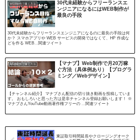
30代未経験からフリーランスエ
WEB制作で稼ぐ方法
ンジニアになるにはWEB制作が
最良の手段
30代未経験からフリーランスエンジニアになるのに最良の手段は何
か？ スマホアプリや WEB サービスの開発ではなくて、HP 作成な
どを作る WEB...関連ツイート
【マナブ】Web制作で月20万稼
WEB制作で稼ぐ方法
ぐ方法（具体例あり）【プログラ
ミング／Webデザイン】
【チャンネル紹介】 マナブさん配信の切り抜き動画を投稿していま
す。 おもしろいと思った方は是非チャンネル登録お願いします！ ※
マナブさんYouTube動画著作権フリーの ...関連ツイート
東証取引時間延長やクロージングオーク