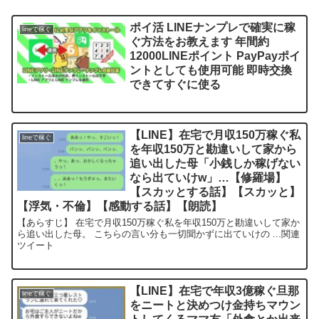
ポイ活 LINEナンプレで確実に稼
lineで稼ぐ
ぐ方法をお教えます 年間約
12000LINEポイント PayPayポイ
ントとしても使用可能 即時交換
できてすぐに使る
【LINE】在宅で月収150万稼ぐ私
lineで稼ぐ
を年収150万と勘違いして家から
追い出した母「小銭しか稼げない
なら出ていけw」…【修羅場】
【スカッとする話】【スカッと】
【浮気・不倫】【感動する話】【朗読】
【あらすじ】 在宅で月収150万稼ぐ私を年収150万と勘違いして家か
ら追い出した母。 こちらの言い分も一切聞かずに出ていけの ...関連
ツイート
【LINE】在宅で年収3億稼ぐ旦那
lineで稼ぐ
をニートと決めつけ金持ちマウン