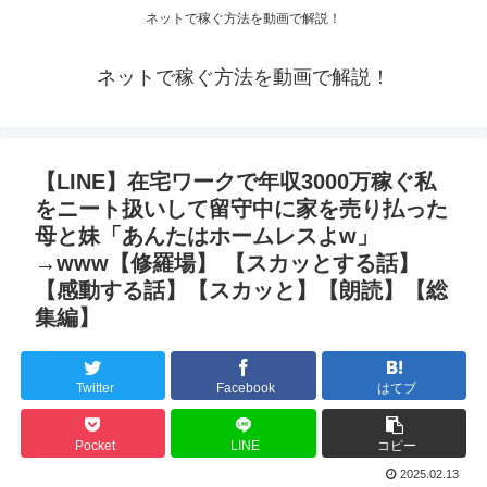
ネットで稼ぐ方法を動画で解説！
ネットで稼ぐ方法を動画で解説！
【LINE】在宅ワークで年収3000万稼ぐ私
をニート扱いして留守中に家を売り払った
母と妹「あんたはホームレスよw」
→www【修羅場】 【スカッとする話】
【感動する話】【スカッと】【朗読】【総
集編】
Twitter
Facebook
はてブ
Pocket
LINE
コピー
2025.02.13