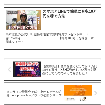
スマホとLINEで簡単に月収10万
lineで稼ぐ
円を稼ぐ方法
高本涼夏の公式LINE登録者限定で無料特典プレゼント中！ ↓
@875leevj ━━━━━━━━━━━━ 【毎月100万円を稼ぎ出す ...
関連ツイート
【副業検証】音楽を聴くだけで月30万円
稼げる裏技！XSHOWがすごい裏技を動
画にしてたのでやってみました！
オンライン懇親会で盛り上がるゲーム紹
介 | nonpi foodboxノウハウ公開シリーズ