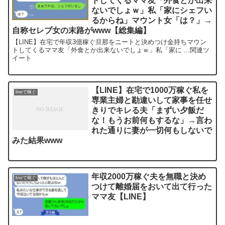
トしてくるママ友「外食とか出来
ないでしょｗ」私「家にシェフい
るからね」マウント女「は？」→
自称セレブ女の末路がwww【総集編】
【LINE】在宅で年収3億稼ぐ旦那をニートと決めつけ金持ちマウン
トしてくるママ友「外食とか出来ないでしょｗ」私「家に ...関連ツ
イート
【LINE】在宅で1000万稼ぐ私を
lineで稼ぐ
専業主婦と勘違いして家事を任せ
きりでキレる夫「まずい夕飯だ
な！もうお前何もするな」→言わ
れた通りに妻が一切何もしないで
みた結果www
年収2000万稼ぐ夫を無職と決め
lineで稼ぐ
つけて離婚届をおいて出て行った
ママ友【LINE】