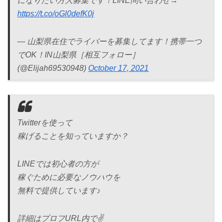
になりたい方大募集です！LINE問い合わせ→
https://t.co/oGl0defK0j
— 山梨県在住でライバーを募集してます！携帯一つ
でOK！IN山梨県［相互フォロー］
(@Elijah69530948)
October 17, 2021
Twitterを使って
稼げることを知っていますか？
LINEでは初心者の方が
稼ぐために必要なノウハウを
無料で提供しています♪
詳細はプロフURL内で✌