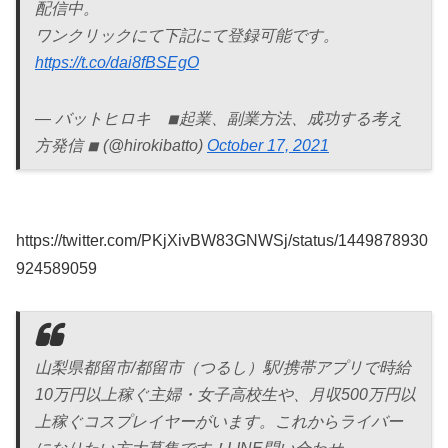
配信中。
ワンクリックにて下記にて登録可能です。
https://t.co/dai8fBSEgO
— バットヒロキ ◾︎起業、副業方法、成功する考え
方発信 ◾︎ (@hirokibatto)
October 17, 2021
https://twitter.com/PKjXivBW83GNWSj/status/1449878930
924589059
山梨県都留市/都留市（つるし）駅/携帯アプリで時給
10万円以上稼ぐ主婦・女子高校生や、月収500万円以
上稼ぐコスプレイヤーがいます。これからライバー