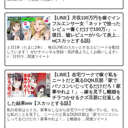
【LINE】月収100万円を稼ぐイン
lineで稼ぐ
フルエンサー女「ネットで拾った
レビュー書くだけで100万♪」→
後日、嘘レビューがバレて炎上…
w(スカッとする話)
１日1本（たまに2本）、毎日LINEのスカッとするエピソードを配信
しています！ ぜひチャンネル登録・高評価よろしくお願いします♪
○「日刊ラ...関連ツイート
【LINE】在宅ワークで稼ぐ私を
lineで稼ぐ
ニートだと罵るDQN旦那「家で
パソコンいじってるだけだろ！家
事やれよ！」→嫁を見下し離婚を
チラつかせるクズ旦那に仕返しを
した結果ww【スカッとする話】
私の名前はユイカ。家事をしながら在宅ワークで稼いでいる。そん
な私のことを見下し、ニートだと罵るDQN旦那は「家でパソコンい
じってるだけだろ！家事やれよ！」と離婚を ...関連ツイート