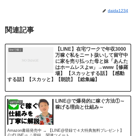
daida1234
関連記事
【LINE】在宅ワークで年収3000
lineで稼ぐ
万稼ぐ私をニート扱いして留守中
に家を売り払った母と妹「あんた
はホームレスよw」→www【修羅
場】 【スカッとする話】【感動
する話】【スカッと】【朗読】【総集編】
LINE@で爆発的に稼ぐ方法①～
lineで稼ぐ
稼げる理由と仕組み～
Amazon書籍発売中 → 【LINE@登録で４大特典無料プレゼント】
公式LINE⇒ △登録 ...関連ツイート