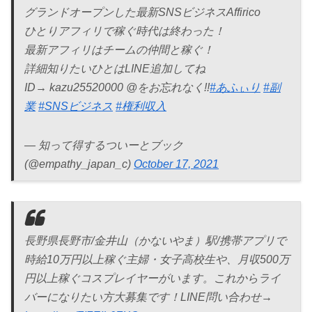
グランドオープンした最新SNSビジネスAffirico
ひとりアフィリで稼ぐ時代は終わった！
最新アフィリはチームの仲間と稼ぐ！
詳細知りたいひとはLINE追加してね
ID→ kazu25520000 @をお忘れなく!!
#あふぃり
#副
業
#SNSビジネス
#権利収入
— 知って得するついーとブック
(@empathy_japan_c)
October 17, 2021
長野県長野市/金井山（かないやま）駅/携帯アプリで
時給10万円以上稼ぐ主婦・女子高校生や、月収500万
円以上稼ぐコスプレイヤーがいます。これからライ
バーになりたい方大募集です！LINE問い合わせ→