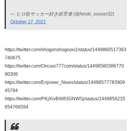
— ヒロ@サッカー好き経営者 (@hiroki_soccer32)
October 17, 2021
https://twitter.com/shogonshogooo1/status/1449860517363
740675
https://twitter.com/Oncasi777com/status/14498580386770
90308
https://twitter.com/Enjineer_News/status/14498577783909
45794
https://twitter.com/PKjXivBW83GNWSj/status/1449856235
654766594