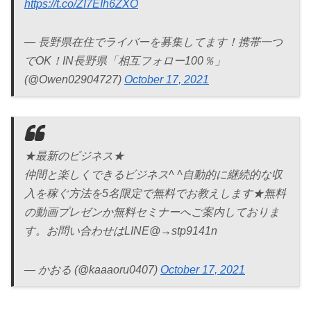
https://t.co/ZI7EIh6ZXO
— 長野県在住でライバーを募集してます！携帯一つ
でOK！IN長野県「相互フォロー100％」
(@Owen02904727)
October 17, 2021
★最新のビジネス★
仲間と楽しくできるビジネス^ ^自動的に継続的な収
入を稼ぐ方法を5名限定で無料でお教えします★無料
の動画プレゼンか無料セミナーへご案内しておりま
す。お問い合わせはLINE@→stp9141n
— かおる (@kaaaoru0407)
October 17, 2021