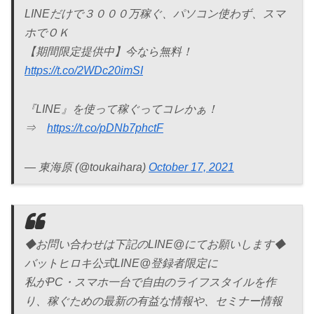
LINEだけで３０００万稼ぐ、パソコン使わず、スマ
ホでＯＫ
【期間限定提供中】今なら無料！
https://t.co/2WDc20imSI
『LINE』を使って稼ぐってコレかぁ！
⇒
https://t.co/pDNb7phctF
— 東海原 (@toukaihara)
October 17, 2021
◆お問い合わせは下記のLINE@にてお願いします◆
バットヒロキ公式LINE@登録者限定に
私がPC・スマホ一台で自由のライフスタイルを作
り、稼ぐための最新の有益な情報や、セミナー情報