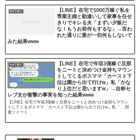
【LINE】在宅で1000万稼ぐ私を
lineで稼ぐ
専業主婦と勘違いして家事を任せ
きりでキレる夫「まずい夕飯だ
な！もうお前何もするな」→言わ
れた通りに妻が一切何もしないで
みた結果www
【LINE】在宅で年収3億稼ぐ旦那
lineで稼ぐ
をニートと決めつけ金持ちマウン
トしてくるボスママ「カースト下
位は園から出て行けw」私「かな
り上位だと思いますw」→自称セ
レブ女が衝撃の事実を知った結果www
【LINE】在宅で年収3億稼ぐ旦那をニートと決めつけ金持ちマウン
トしてくるボスママ「カースト下位は園から出て行けw」私「 ...関
連ツイート