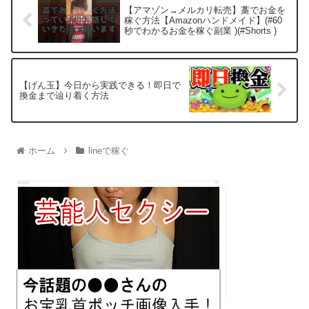
【アマゾン→メルカリ転売】藁でお金を
稼ぐ方法【Amazonハンドメイド】(#60
秒でわかるお金を稼ぐ副業 )(#Shorts )
【げん玉】今日から実践できる！即日で
換金まで辿り着く方法
ホーム
lineで稼ぐ