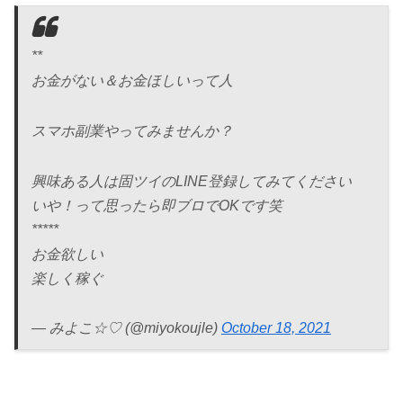
**
お金がない＆お金ほしいって人
スマホ副業やってみませんか？
興味ある人は固ツイのLINE登録してみてください
いや！って思ったら即ブロでOKです笑
*****
お金欲しい
楽しく稼ぐ
— みよこ☆♡ (@miyokoujle)
October 18, 2021