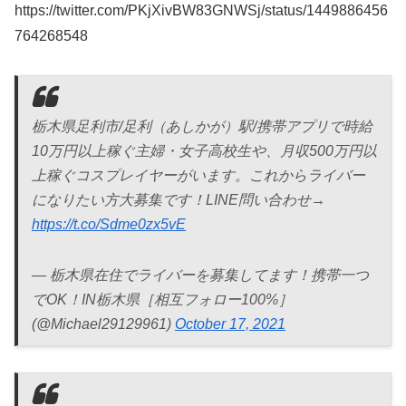
https://twitter.com/PKjXivBW83GNWSj/status/1449886456
764268548
栃木県足利市/足利（あしかが）駅/携帯アプリで時給
10万円以上稼ぐ主婦・女子高校生や、月収500万円以
上稼ぐコスプレイヤーがいます。これからライバー
になりたい方大募集です！LINE問い合わせ→
https://t.co/Sdme0zx5vE
— 栃木県在住でライバーを募集してます！携帯一つ
でOK！IN栃木県［相互フォロー100%］
(@Michael29129961)
October 17, 2021