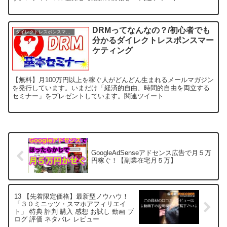
DRMってなんなの？/初心者でも
ダイレクトレスポンスマーケティングで稼ぐ方法
分かるダイレクトレスポンスマー
ケティング
【無料】月100万円以上を稼ぐ人がどんどん生まれるメールマガジン
を発行しています。いまだけ「経済的自由、時間的自由を両立する
セミナー」をプレゼントしています。関連ツイート
GoogleAdSenseアドセンス広告で月５万
円稼ぐ！【副業在宅月５万】
13 【先着限定価格】最新型ノウハウ！
「３０ミニッツ・スマホアフィリエイ
ト」 特典 評判 購入 感想 お試し 動画 ブ
ログ 評価 ネタバレ レビュー