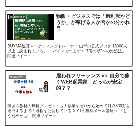
物販・ビジネスでは「過剰派かど
Youtube稼ぐ
うか」が稼げる人か否かの分かれ
目
BUYMA逆算マーケティングトレーナー 山嵜の公式ブログ 18000人
以上に読まれている、 「バイマでつまずく"7個の壁"への対処法」...
関連ツイート
雇われフリーランス vs. 自分で稼
Youtube稼ぐ
ぐWEB起業家 どっちが安定
的？？
稼ぎ方教材の無料プレゼントも！副業をゼロから始めて月収800万を
達成するまでの過程を公開しているDr.YTの無料メール講座⇒ 『も
うだめかも ...関連ツイート