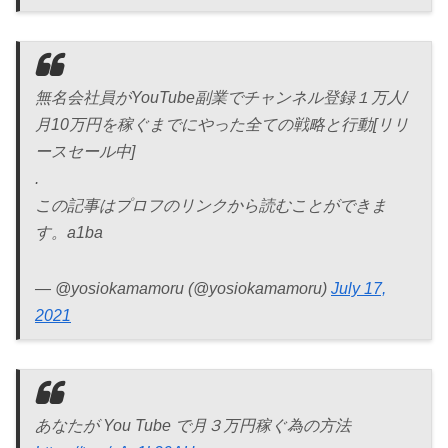
無名会社員がYouTube副業でチャンネル登録１万人/
月10万円を稼ぐまでにやった全ての戦略と行動[リリ
ースセール中]
.
この記事はプロフのリンクから読むことができま
す。a1ba
— @yosiokamamoru (@yosiokamamoru)
July 17,
2021
あなたが You Tube で月３万円稼ぐ為の方法