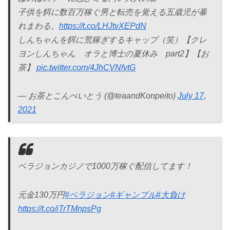
子供を餌に数百万稼ぐ男と転売を覚える五歳児が暴
れまわる。
https://t.co/LHJtvXEPdN
しんちゃんを餌に荒稼ぎするキャップ（笑）【クレ
ヨンしんちゃん オラと博士の夏休み part2】【お
茶】
pic.twitter.com/4JhCVNfytG
— お茶とこんぺいとう (@teaandKonpeito)
July 17,
2021
ベラジョンカジノで1000万稼ぐ配信してます！
元金130万円
#ベラジョン
#ギャンブル
#大負け
https://t.co/iTrTMnpsPg