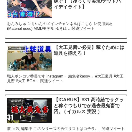
稼ぐ！【ゆっくり実況/デッドバ
イデイライト】
おんみちゅ ▷りいんのメインチャンネルはこちら ▷使用素材
(Material used) MMDモデル ゆきは ...関連ツイート
【大工見習い必見】稼ぐためには
Youtube稼ぐ
道具を揃えろ！
職人ポンコツ番長です instagram→ 編集者kassy→ #大工道具 #大工
見習 #大工 BGM ...関連ツイート
【ICARUS】#31 高時給でサクッ
Youtube稼ぐ
と稼ぐつもりでが過去最鬼畜で
沼。 ( イカルス 実況 ）
前 ▽次 編集中 このシリーズの再生リストはコチラ↓ ...関連ツイート