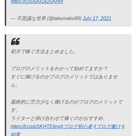
https://t.co/sAx1k20AHm
— 不思議な世界 (@takumaku99)
July 17, 2021
初月で稼ぐ方法まとめました。
ブログのメリットをわかって始めてますか？
すぐに稼げるのがブログのメリットではありませ
ん。
最終的に労力少なく稼げるのがブログのメリットで
す。
ライターと掛け合わせて稼ぐのがおすすめ。
https://t.co/qSKHTEtjnx
#ブログ初心者
#ブログ書け
#
副業