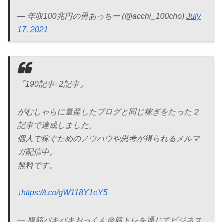
— 年収100兆円の男あっちー (@acchi_100cho)
July
17, 2021
「190記事=2記事」
がむしゃらに量産したブログと同じ稼ぎをたった２
記事で達成しました。
個人で稼ぐためのノウハウや思考が得られるメルマ
ガ配信中。
無料です。
↓
https://t.co/gW118Y1eY5
— 腹筋バキバキおっくん＠筋トレを通じてビジネス