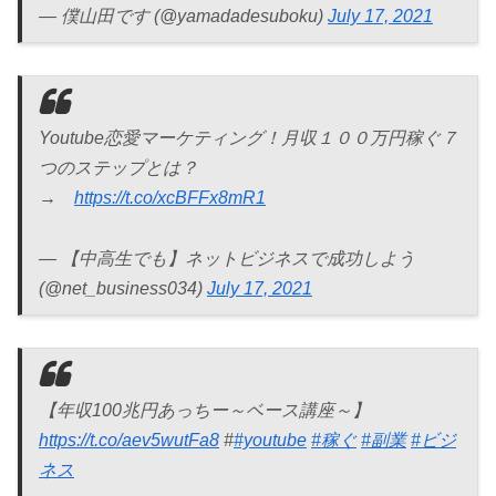
— 僕山田です (@yamadadesuboku)
July 17, 2021
Youtube恋愛マーケティング！月収１００万円稼ぐ７
つのステップとは？
→
https://t.co/xcBFFx8mR1
— 【中高生でも】ネットビジネスで成功しよう
(@net_business034)
July 17, 2021
【年収100兆円あっちー～ベース講座～】
https://t.co/aev5wutFa8
#
#youtube
#稼ぐ
#副業
#ビジ
ネス