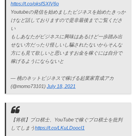
https://t.co/oksfSXIV6o
Youtubeの発信を始めましたビジネスを始めたきっか
けなど話しておりますので是非最後までご覧くださ
い
もしあなたがビジネスに興味はあるけど一歩踏み出
せない方だったり怪しいし騙されたないからそんな
方にも見て欲しいと思いますお金を稼ぐには自分で
稼げるようにならないと
— 桃のネットビジネスで稼げる起業家育成アカ
(@momo73101)
July 18, 2021
【将棋】プロ棋士、YouTubeで稼ぐプロ棋士を批判
してしまう
https://t.co/LKuLDoocI1