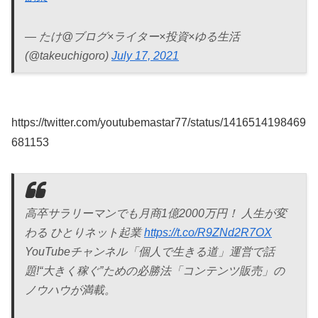
— たけ@ブログ×ライター×投資×ゆる生活
(@takeuchigoro)
July 17, 2021
https://twitter.com/youtubemastar77/status/1416514198469
681153
高卒サラリーマンでも月商1億2000万円！ 人生が変
わる ひとりネット起業
https://t.co/R9ZNd2R7OX
YouTubeチャンネル「個人で生きる道」運営で話
題!“大きく稼ぐ”ための必勝法「コンテンツ販売」の
ノウハウが満載。