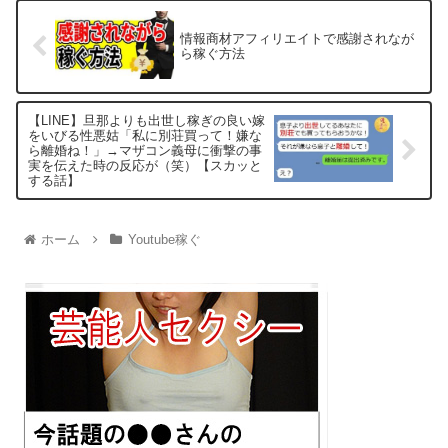
情報商材アフィリエイトで感謝されなが
ら稼ぐ方法
【LINE】旦那よりも出世し稼ぎの良い嫁
をいびる性悪姑「私に別荘買って！嫌な
ら離婚ね！」→マザコン義母に衝撃の事
実を伝えた時の反応が（笑）【スカッと
する話】
ホーム
Youtube稼ぐ