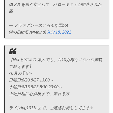
億ドルを稼ぐ女として、ハローキティが紹介された
回
— ドラァグレースいろんな回bot
(@UEarnEverything)
July 18, 2021
【Net ビジネス 素人でも、月10万稼ぐノウハウ無料
で教えます】
<8月の予定>
日曜日:8/20,8/27 13:00～
水曜日:8/16,8/23,8/30 20:00～
上記日程に心斎橋まで、来れる方
ラインipg1011cまで、ご連絡お待ちしてます✨