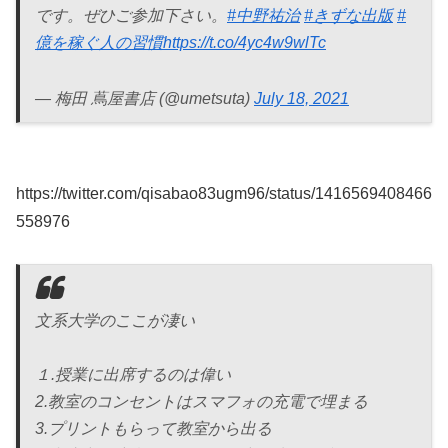
です。ぜひご参加下さい。
#中野祐治
#きずな出版
#
億を稼ぐ人の習慣
https://t.co/4yc4w9wlTc
— 梅田 蔦屋書店 (@umetsuta)
July 18, 2021
https://twitter.com/qisabao83ugm96/status/1416569408466
558976
文系大学のここが凄い
１.授業に出席するのは偉い
2.教室のコンセントはスマフォの充電で埋まる
3.プリントもらって教室から出る