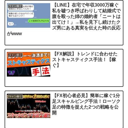
【LINE】在宅で年収3000万稼ぐ
ライン稼ぐ
私を嘘つき呼ばわりして結婚式で
腹を殴った姉の婚約者「ニートは
出てけ！」→私を見下し続けたク
ズ男にある真実を伝えた時の反応
がwww
【FX解説】トレンドに合わせた
ライン稼ぐ
ストキャスティクス手法！【稼
ぐ】
【FX初心者必見】簡単に稼ぐ1分
ライン稼ぐ
足スキャルピング手法！ローソク
足の特徴を捉えた2つの戦略を公
開