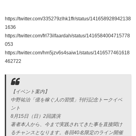
https://twitter.com/335279zlhk1ffr/status/141658928942138
1636
https://twitter.com/frl73ilfaardah/status/1416584004715778
053
https://twitter.com/hm5jzv6s4saiw1/status/1416577461618
462722
【イベント案内】
中野祐治「億を稼ぐ人の習慣」刊行記念トークイベ
ント
8月15日（日）2回講演
著者本人から、今まで実践されてきた事を直接聞け
るチャンスとなります。各回40名限定のライン開催