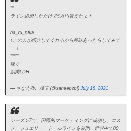
**
ライン追加しただけで3万円貰えたよ！
ha_ru_ruka
↑この人が紹介してくれるから興味あったらしてみて
ー！
*****
稼ぐ
副業LDH
— さなえ@♩埼玉 (@sanaepzpf)
July 18, 2021
シーズン7で、国際的マーケティングに成功し、コス
メ、ジュエリー、ドールラインを展開、世界中で80