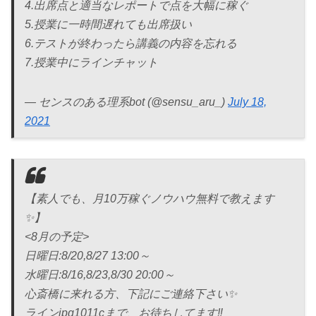
4.出席点と適当なレポートで点を大幅に稼ぐ
5.授業に一時間遅れても出席扱い
6.テストが終わったら講義の内容を忘れる
7.授業中にラインチャット
— センスのある理系bot (@sensu_aru_)
July 18,
2021
【素人でも、月10万稼ぐノウハウ無料で教えます
✨】
<8月の予定>
日曜日:8/20,8/27 13:00～
水曜日:8/16,8/23,8/30 20:00～
心斎橋に来れる方、下記にご連絡下さい✨
ラインipg1011cまで、お待ちしてます‼