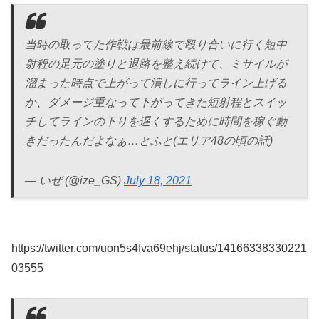
当時の取ってた作戦は最前線で殴り合いに行く短中
射程の足元の塗りと退路を整え続けて、ミサイルが
溜まった時点で上がって潰しに行ってライン上げる
か、ダメージ重なって下がってきた短射程とスイッ
チしてラインの下りを遅くするために時間を稼ぐ動
きだったんだよなぁ…とふと(エリア48の頃の話)
— いぜ (@ize_GS)
July 18, 2021
https://twitter.com/uon5s4fva69ehj/status/14166338330221
03555