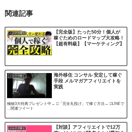
関連記事
【完全版】たった50分！個人が
メルマガ稼ぐ
稼ぐためのロードマップ大攻略！
【超有料級】【マーケティング】
海外移住 コンサル 安定して稼ぐ
メルマガ稼ぐ
手段 メルマガアフィリエイトを
実践
極秘3大特典プレゼント中→ □「完全丸投げ」で稼ぐ方法→ □LINEで
...関連ツイート
【対談】アフィリエイトで12万
メルマガ稼ぐ