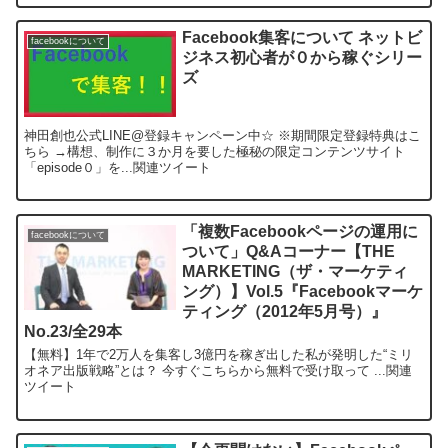
Facebook集客について ネットビ
facebookについて
ジネス初心者が０から稼ぐシリー
ズ
神田創也公式LINE@登録キャンペーン中☆ ※期間限定登録特典はこ
ちら →構想、制作に３か月を要した極秘の限定コンテンツサイト
「episode０」を...関連ツイート
「複数Facebookページの運用に
facebookについて
ついて」Q&Aコーナー【THE
MARKETING（ザ・マーケティ
ング）】Vol.5『Facebookマーケ
ティング（2012年5月号）』
No.23/全29本
【無料】1年で2万人を集客し3億円を稼ぎ出した私が発明した“ミリ
オネア出版戦略”とは？ 今すぐこちらから無料で受け取って ...関連
ツイート