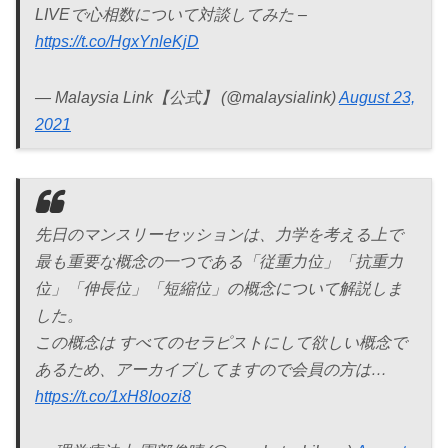
LIVEで心相数について対談してみた –
https://t.co/HgxYnleKjD
— Malaysia Link【公式】 (@malaysialink)
August 23,
2021
先日のマンスリーセッションは、力学を考える上で
最も重要な概念の一つである「従重力位」「抗重力
位」「伸長位」「短縮位」の概念について解説しま
した。
この概念は すべてのセラピストにして欲しい概念で
あるため、アーカイブしてますので会員の方は…
https://t.co/1xH8Ioozi8