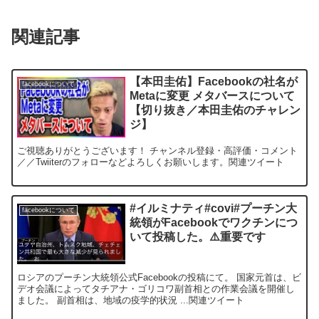
関連記事
【本田圭佑】Facebookの社名が
facebookについて
Metaに変更 メタバースについて
【切り抜き／本田圭佑のチャレン
ジ】
ご視聴ありがとうございます！ チャンネル登録・高評価・コメント
／／Twiiterのフォローなどよろしくお願いします。関連ツイート
#イルミナティ#covi#プーチン大
facebookについて
統領がFacebookでワクチンにつ
いて投稿した。⚠️重要です
ロシアのプーチン大統領公式Facebookの投稿にて。 国家元首は、ビ
デオ会議によってタチアナ・ゴリコワ副首相との作業会議を開催し
ました。 副首相は、地域の疫学的状況 ...関連ツイート