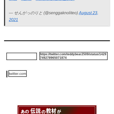
— せんがっのりと (@senggaknoliteo)
August 23,
2021
https://twitter.com/teddybear2509/status/1429
749278965071874
twitter.com