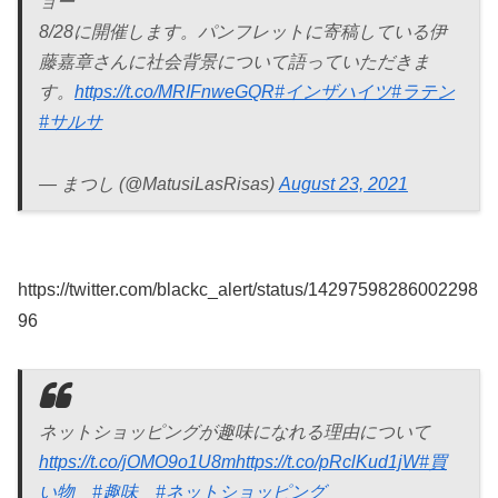
ョー
8/28に開催します。パンフレットに寄稿している伊
藤嘉章さんに社会背景について語っていただきま
す。
https://t.co/MRIFnweGQR
#インザハイツ
#ラテン
#サルサ
— まつし (@MatusiLasRisas)
August 23, 2021
https://twitter.com/blackc_alert/status/14297598286002298
96
ネットショッピングが趣味になれる理由について
https://t.co/jOMO9o1U8m
https://t.co/pRclKud1jW
#買
い物
#趣味
#ネットショッピング