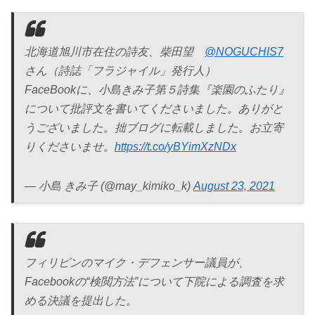
北海道旭川市在住の詩友、柴田望
@NOGUCHIS7
さん（詩誌「フラジャイル」発行人）
FaceBookに、小島きみ子第５詩集『楽園のふたり』
について批評文を書いてくださいました。ありがと
うございました。拙ブログに転載しました。お立寄
りくださいませ。
https://t.co/yBYimXzNDx
— 小島 きみ子 (@may_kimiko_k)
August 23, 2021
フィリピンのマイク・デフェンサー議員が、
Facebookの“検閲方法”について下院による調査を求
める決議を提出した。