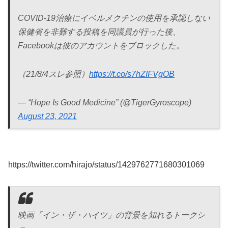
COVID-19治療にイベルメクチンの使用を承認しない
保健省を非難する投稿を同議員が行った後、
Facebookは彼のアカウントをブロックした。
（21/8/4スレ参照）
https://t.co/s7hZIFVgOB
— “Hope Is Good Medicine” (@TigerGyroscope)
August 23, 2021
https://twitter.com/hirajo/status/1429762771680301069
映画「イン・ザ・ハイツ」の背景を知れるトークシ