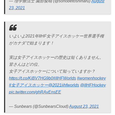
— 理学療法士 園部俊晴 (@sonobetoshiharu)
August
23, 2021
いよいよ2021年IIHF女子アイスホッケー世界選手権
がカナダで始まります！
実は女子アイスホッケーの歴史は短くありません。
皆さんはどの位、
女子アイスホッケーについて知っていますか？
https://t.co/KjBV7HG9b0
#IIHFWorlds
#womenhockey
#女子アイスホッケー
@2021iihfworlds
@IIHFHockey
pic.twitter.com/ghRAvEnsEE
— Sunbears (@SunbearsCloud)
August 23, 2021