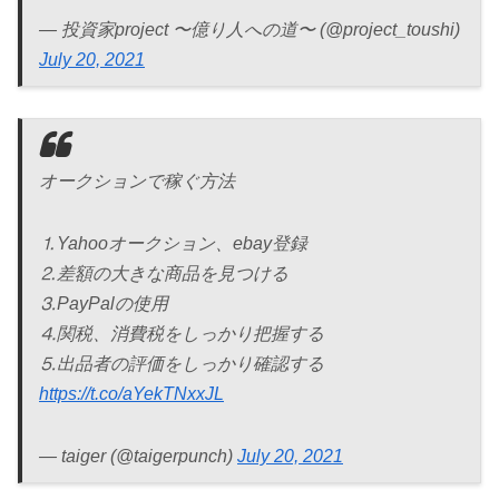
— 投資家project 〜億り人への道〜 (@project_toushi)
July 20, 2021
オークションで稼ぐ方法
⒈Yahooオークション、ebay登録
⒉差額の大きな商品を見つける
⒊PayPalの使用
⒋関税、消費税をしっかり把握する
⒌出品者の評価をしっかり確認する
https://t.co/aYekTNxxJL
— taiger (@taigerpunch)
July 20, 2021