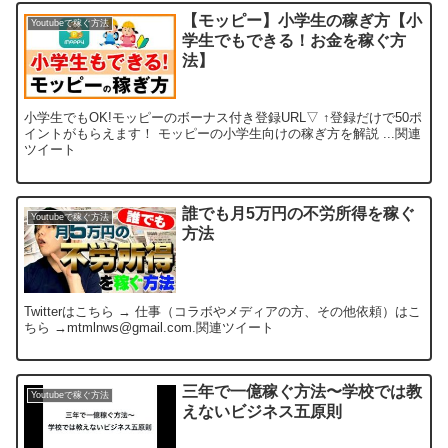
【モッピー】小学生の稼ぎ方【小
Youtubeで稼ぐ方法
学生でもできる！お金を稼ぐ方
法】
小学生でもOK!モッピーのボーナス付き登録URL▽ ↑登録だけで50ポ
イントがもらえます！ モッピーの小学生向けの稼ぎ方を解説 ...関連
ツイート
誰でも月5万円の不労所得を稼ぐ
Youtubeで稼ぐ方法
方法
Twitterはこちら → 仕事（コラボやメディアの方、その他依頼）はこ
ちら →mtmlnws@gmail.com.関連ツイート
三年で一億稼ぐ方法〜学校では教
Youtubeで稼ぐ方法
えないビジネス五原則