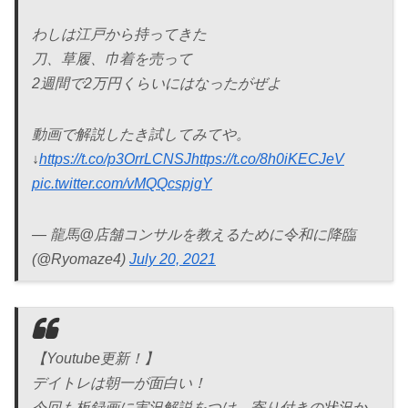
わしは江戸から持ってきた
刀、草履、巾着を売って
2週間で2万円くらいにはなったがぜよ
動画で解説したき試してみてや。
↓
https://t.co/p3OrrLCNSJ
https://t.co/8h0iKECJeV
pic.twitter.com/vMQQcspjgY
— 龍馬@店舗コンサルを教えるために令和に降臨
(@Ryomaze4)
July 20, 2021
【Youtube更新！】
デイトレは朝一が面白い！
今回も板録画に実況解説をつけ、寄り付きの状況か