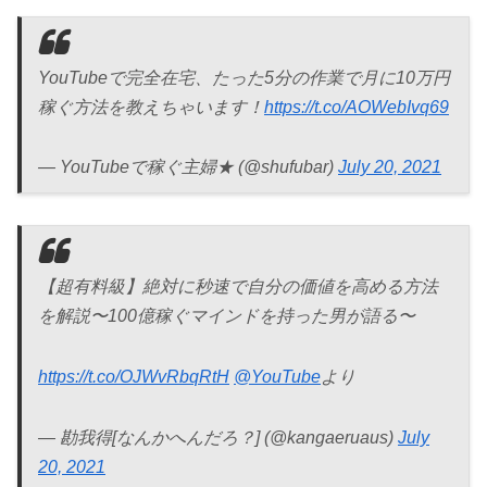
YouTubeで完全在宅、たった5分の作業で月に10万円
稼ぐ方法を教えちゃいます！
https://t.co/AOWebIvq69
— YouTubeで稼ぐ主婦★ (@shufubar)
July 20, 2021
【超有料級】絶対に秒速で自分の価値を高める方法
を解説〜100億稼ぐマインドを持った男が語る〜
https://t.co/OJWvRbqRtH
@YouTube
より
— 勘我得[なんかへんだろ？] (@kangaeruaus)
July
20, 2021