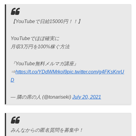
【YouTubeで日給15000円！！】
YouTubeでほぼ確実に
月収3万円を100%稼ぐ方法
『YouTube無料メルマガ講座』
⇒
https://t.co/YDdWMrkoI9
pic.twitter.com/g4FKsKnrU
D
— 隣の席の人 (@tonariseki)
July 20, 2021
みんなからの匿名質問を募集中！