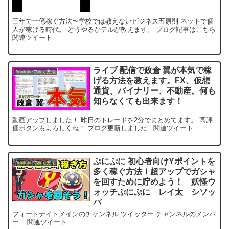
三年で一億稼ぐ方法〜学校では教えないビジネス五原則 ネットで個
人が稼げる時代。 どうやるかテルが教えます。 ブログ記事はこちら
関連ツイート
ライブ 配信で政倉 翼が本気で稼
Youtubeで稼ぐ方法
げる方法を教えます。FX、仮想
通貨、バイナリー、不動産。何も
知らなくても出来ます！
動画アップしました！ 昨日のトレードを2分でまとめてます。 高評
価ボタンもよろしくね！ ブログ更新しました...関連ツイート
ぷにぷに 初心者向けYポイントを
Youtubeで稼ぐ方法
多く稼ぐ方法！超アップでガシャ
を回すために貯めよう！ 妖怪ウ
ォッチぷにぷに レイ太 シソッ
パ
フォートナイトメインのチャンネル ツイッター チャンネルのメンバ
ー ...関連ツイート