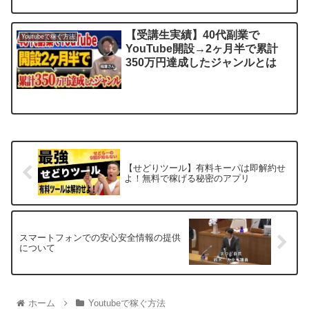
【受講生実績】40代副業で
Youtubeで稼ぐ方法
YouTube開設→2ヶ月半で累計
350万円達成したジャンルとは
【せどりツール】有料キーパは即解約せ
よ！無料で稼げる秘密のアプリ
スマートフォンでの安心安全情報の提供
について
ホーム
Youtubeで稼ぐ方法