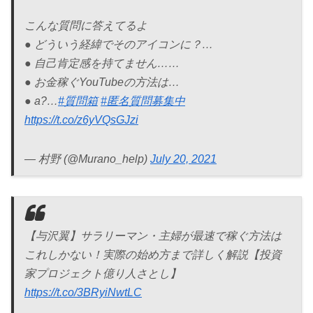
こんな質問に答えてるよ
● どういう経緯でそのアイコンに？…
● 自己肯定感を持てません……
● お金稼ぐYouTubeの方法は…
● a?…
#質問箱
#匿名質問募集中
https://t.co/z6yVQsGJzi
— 村野 (@Murano_help)
July 20, 2021
【与沢翼】サラリーマン・主婦が最速で稼ぐ方法は
これしかない！実際の始め方まで詳しく解説【投資
家プロジェクト億り人さとし】
https://t.co/3BRyiNwtLC