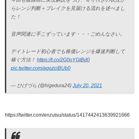
らレンジ判断＋ブレイクを見届ける流れを述べまし
た！
音声関連に手こずっています・・・ごめんなさい。
デイトレード初心者でも株価レンジを爆速判断して
稼ぐ方法！
https://t.co/2G0oYGtBd0
pic.twitter.com/agozciBUb0
— ひげづら (@higedura24)
July 20, 2021
https://twitter.com/enzutsu/status/1417442413639921666