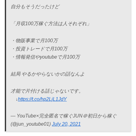
自分もそうだったけど
「月収100万稼ぐ方法は人それぞれ」
・物販事業で月100万
・投資トレードで月100万
・情報発信やyoutubeで月100万
結局 やるかやらないかの話なんよ
才能で片付ける話じゃないです。
↓
https://t.co/hp2LjL1JdY
— YouTube×完全匿名で稼ぐJUN＠初日から稼ぐ
(@jun_youtube01)
July 20, 2021