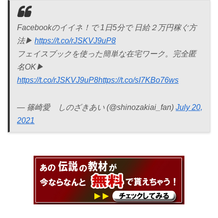
Facebookのイイネ！で 1日5分で 日給２万円稼ぐ方
法▶︎
https://t.co/rJSKVJ9uP8
フェイスブックを使った簡単な在宅ワーク。完全匿
名OK▶︎
https://t.co/rJSKVJ9uP8
https://t.co/sI7KBo76ws
— 篠崎愛 しのざきあい (@shinozakiai_fan)
July 20,
2021