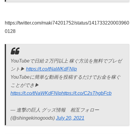
https://twitter.com/maki74201752/status/141733220003960
0128
YouTubeで日給２万円以上 稼ぐ方法を無料でプレゼ
ント▶︎
https://t.co/tNaWKdFNlp
YouTubeに簡単な動画を投稿するだけでお金を稼ぐ
ことができ▶︎
https://t.co/tNaWKdFNlp
https://t.co/C2sThgbFcb
— 進撃の巨人 グッズ情報 相互フォロー
(@shingekinogoods)
July 20, 2021