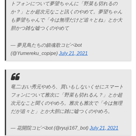
トフォンについて夢望ちゃんに「野菜も切れるの
か？」とか超次元なこと訊くのやめて。夢望ちゃん
も夢望ちゃんで「今は無理だけど追々とね」とか大
胆かつ雑な嘘つくのやめて
— 夢見鳥たちの鎮魂歌コピペbot
(@Yumereku_copipe)
July 21, 2021
竜二:おい秀元やめろ、買いもしないくせにスマート
フォンについて雅次に「野菜も切れるん？」とか超
次元なこと聞くのやめろ。雅次も雅次で「今は無理
だが追々と」とか大胆に雑に嘘つくのやめろ。
— 花開院コピペbot (@ryuji167_bot)
July 21, 2021