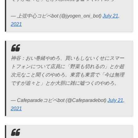
— 上弦中心コピペbot (@jyogen_oni_bot)
July 21,
2021
神谷：おい巻緒やめろ、買いもしないくせにスマー
トフォンについて店員に「野菜も切れるの」とか超
次元なこと聞くのやめろ。東雲も東雲で「今は無理
ですが追々と」とか大胆に雑に嘘つくのやめろ。
— Cafeparadeコピペbot (@Cafeparadebot)
July 21,
2021