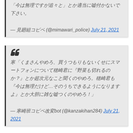
「今は無理ですが追々と」とか適当に嘘付かないで
下さい。
— 見廻組コピペ (@mimawari_police)
July 21, 2021
寒「くまさんやめろ、買うつもりもないくせにスマ
ートフォンについて穂崎君に『野菜も切れるの
か？』とか超次元なこと聞くのやめろ。穂崎君も
『今は無理だけど…そのうちできるようになります
よ』とか大胆に雑な嘘つくのやめろ！」
— 寒崎班コピペ改変bot (@kanzakihan284)
July 21,
2021