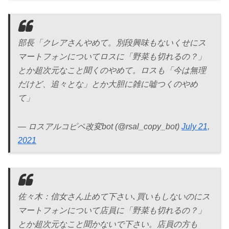
部長「クレアさんやめて。別段興味もないくせにス
マートフォンについてロスに「野菜も切れるの？」
とか超次元なこと聞くのやめて。ロスも「今は無理
だけど、追々とな」とか大胆に雑に嘘つくのやめ
て」
— ロスアルコピペ改変bot (@rsal_copy_bot)
July 21,
2021
佐々木：信女さん止めて下さい､買いもしないのにス
マートフォンについて店員に「野菜も切れるの？」
とか超次元なこと聞かないで下さい。店員の方も