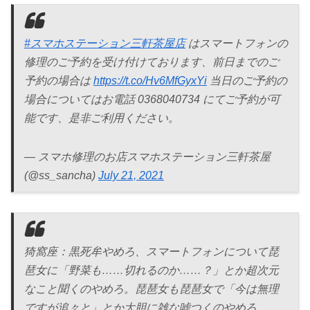
#スマホステーション三軒茶屋店
はスマートフォンの
修理のご予約を受け付けております、前日までのご
予約の場合は
https://t.co/Hv6MfGyxYi
当日のご予約の
場合についてはお電話 0368040734 にてご予約が可
能です、是非ご利用ください。
— スマホ修理のお店スマホステーション三軒茶屋
(@ss_sancha)
July 21, 2021
猗窩座：黒死牟やめろ、スマートフォンについて琵
琶女に「野菜も……切れるのか……？」とか超次元
なこと聞くのやめろ。琵琶女も琵琶女で「今は無理
ですが追々と」とか大胆に雑な嘘つくのやめろ