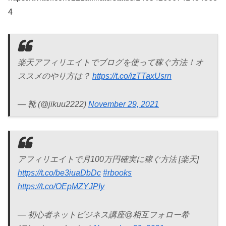
4
楽天アフィリエイトでブログを使って稼ぐ方法！オ
ススメのやり方は？
https://t.co/izTTaxUsrn
— 靴 (@jikuu2222)
November 29, 2021
アフィリエイトで月100万円確実に稼ぐ方法 [楽天]
https://t.co/be3iuaDbDc
#rbooks
https://t.co/OEpMZYJPIy
— 初心者ネットビジネス講座@相互フォロー希