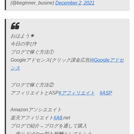
(@beginner_busine)
December 2, 2021
おはよう☀
今日の学び❗️
ブログで稼ぐ方法①
Googleアドセンス(クリック課金広告)
#Googleアドセ
ンス
ブログで稼ぐ方法②
アフィリエイトとASP
#アフィリエイト
#ASP
Amazonアソシエエイト
楽天アフィリエイト
#A8
.net
ブログで紹介→ブログを通して購入
→売り上げの一部を報酬としてもらう