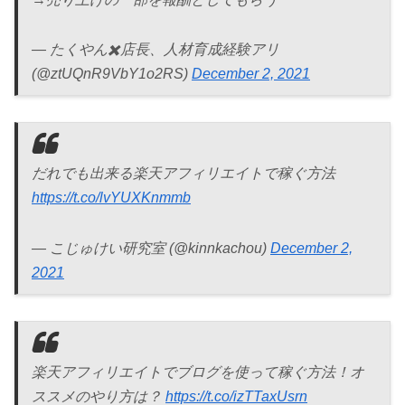
— たくやん✖️店長、人材育成経験アリ
(@ztUQnR9VbY1o2RS)
December 2, 2021
だれでも出来る楽天アフィリエイトで稼ぐ方法
https://t.co/lvYUXKnmmb
— こじゅけい研究室 (@kinnkachou)
December 2,
2021
楽天アフィリエイトでブログを使って稼ぐ方法！オ
ススメのやり方は？
https://t.co/izTTaxUsrn