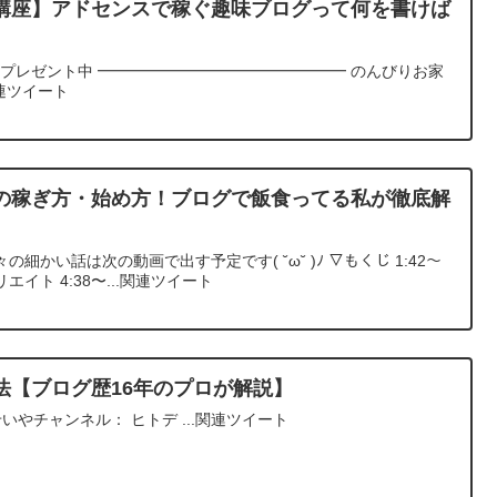
講座】アドセンスで稼ぐ趣味ブログって何を書けば
冊プレゼント中 ━━━━━━━━━━━━━━━━ のんびりお家
連ツイート
の稼ぎ方・始め方！ブログで飯食ってる私が徹底解
かい話は次の動画で出す予定です( ˘ω˘ )ﾉ ▽もくじ 1:42〜
イト 4:38〜...関連ツイート
法【ブログ歴16年のプロが解説】
デせいやチャンネル： ヒトデ ...関連ツイート